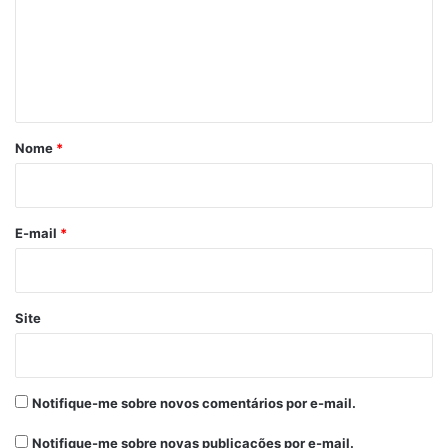
e
n
t
á
r
Nome
*
i
o
*
E-mail
*
Site
Notifique-me sobre novos comentários por e-mail.
Notifique-me sobre novas publicações por e-mail.