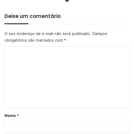
Deixe um comentário
O seu endereço de e-mail não será publicado.
Campos
obrigatórios são marcados com
*
C
o
m
e
n
t
á
r
Nome
*
i
o