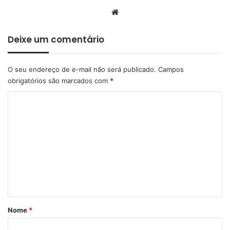
Website
Deixe um comentário
O seu endereço de e-mail não será publicado.
Campos
obrigatórios são marcados com
*
C
o
m
e
n
t
á
r
Nome
*
i