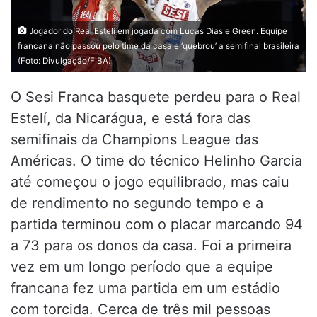
Jogador do Real Estelí em jogada com Lucas Dias e Green. Equipe
francana não passou pelo time da casa e ‘quebrou’ a semifinal brasileira
(Foto: Divulgação/FIBA)
O Sesi Franca basquete perdeu para o Real
Estelí, da Nicarágua, e está fora das
semifinais da Champions League das
Américas. O time do técnico Helinho Garcia
até começou o jogo equilibrado, mas caiu
de rendimento no segundo tempo e a
partida terminou com o placar marcando 94
a 73 para os donos da casa. Foi a primeira
vez em um longo período que a equipe
francana fez uma partida em um estádio
com torcida. Cerca de três mil pessoas