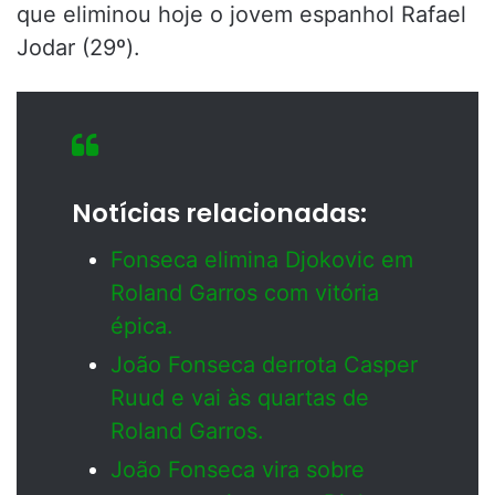
que eliminou hoje o jovem espanhol Rafael
Jodar (29º).
Notícias relacionadas:
Fonseca elimina Djokovic em
Roland Garros com vitória
épica.
João Fonseca derrota Casper
Ruud e vai às quartas de
Roland Garros.
João Fonseca vira sobre