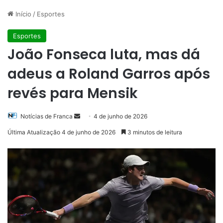
Início
/
Esportes
Esportes
João Fonseca luta, mas dá
adeus a Roland Garros após
revés para Mensik
Mande
Notícias de Franca
4 de junho de 2026
um
Última Atualização 4 de junho de 2026
3 minutos de leitura
e-
mail