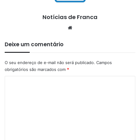
Notícias de Franca
Website
Deixe um comentário
O seu endereço de e-mail não será publicado.
Campos
obrigatórios são marcados com
*
C
o
m
e
n
t
á