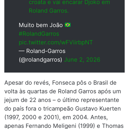
croata e vai encarar Djoko em
Roland Garros.
Muito bem João
#RolandGarros
pic.twitter.com/wFViirbpNT
— Roland-Garros
(@rolandgarros)
June 2, 2026
Apesar do revés, Fonseca pôs o Brasil de
volta às quartas de Roland Garros após um
jejum de 22 anos – o último representante
do país fora o tricampeão Gustavo Kuerten
(1997, 2000 e 2001), em 2004. Antes,
apenas Fernando Meligeni (1999) e Thomas