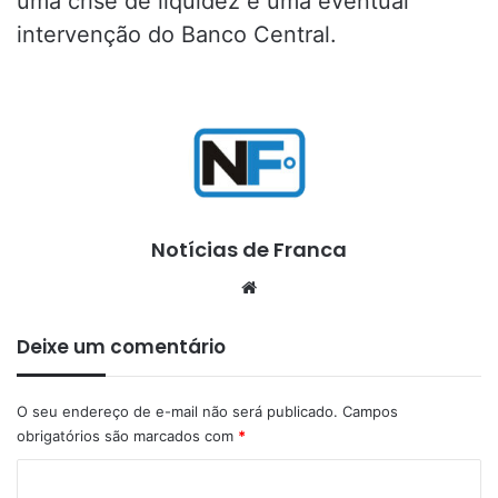
uma crise de liquidez e uma eventual
intervenção do Banco Central.
Notícias de Franca
Website
Deixe um comentário
O seu endereço de e-mail não será publicado.
Campos
obrigatórios são marcados com
*
C