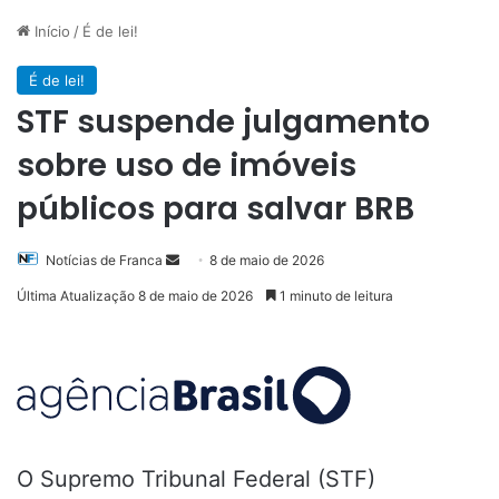
Início
/
É de lei!
É de lei!
STF suspende julgamento
sobre uso de imóveis
públicos para salvar BRB
Mande
Notícias de Franca
8 de maio de 2026
um
Última Atualização 8 de maio de 2026
1 minuto de leitura
e-
mail
O Supremo Tribunal Federal (STF)