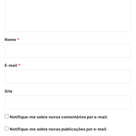
e
n
t
á
r
Nome
*
i
o
*
E-mail
*
Site
Notifique-me sobre novos comentários por e-mail.
Notifique-me sobre novas publicações por e-mail.