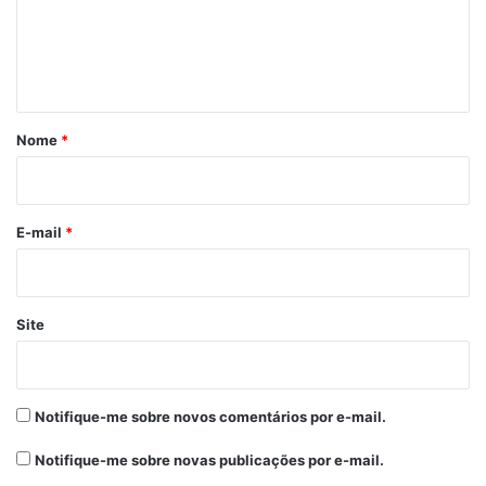
e
n
t
á
r
Nome
*
i
o
*
E-mail
*
Site
Notifique-me sobre novos comentários por e-mail.
Notifique-me sobre novas publicações por e-mail.