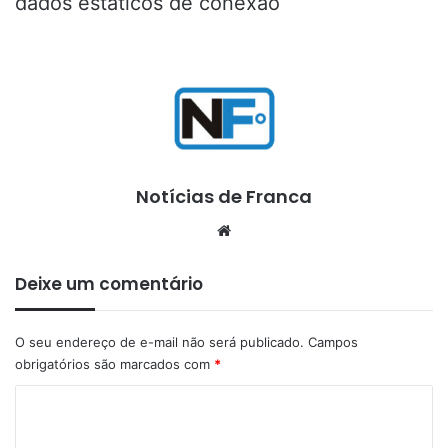
dados estáticos de conexão
Notícias de Franca
Website
Deixe um comentário
O seu endereço de e-mail não será publicado.
Campos
obrigatórios são marcados com
*
C
o