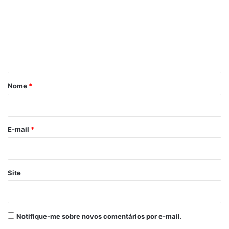
m
e
n
t
á
r
Nome
*
i
o
*
E-mail
*
Site
Notifique-me sobre novos comentários por e-mail.