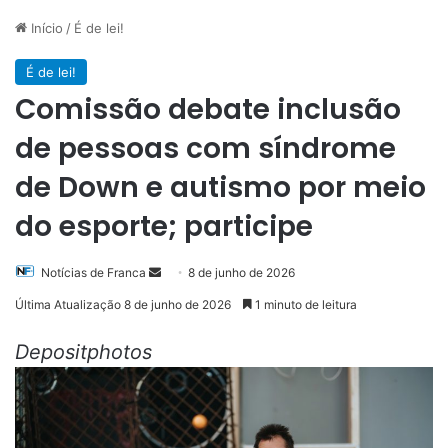
Início
/
É de lei!
É de lei!
Comissão debate inclusão
de pessoas com síndrome
de Down e autismo por meio
do esporte; participe
Mande
Notícias de Franca
8 de junho de 2026
um
Última Atualização 8 de junho de 2026
1 minuto de leitura
e-
mail
Depositphotos