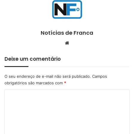
Notícias de Franca
Website
Deixe um comentário
O seu endereço de e-mail não será publicado.
Campos
obrigatórios são marcados com
*
C
o
m
e
n