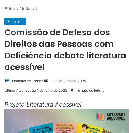
Início
/
É de lei!
É de lei!
Comissão de Defesa dos
Direitos das Pessoas com
Deficiência debate literatura
acessível
Mande
Notícias de Franca
1 de julho de 2025
um
Última Atualização 1 de julho de 2025
1 minuto de leitura
e-
mail
Projeto Literatura Acessível