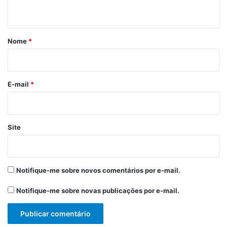
t
á
r
Nome
*
i
o
*
E-mail
*
Site
Notifique-me sobre novos comentários por e-mail.
Notifique-me sobre novas publicações por e-mail.