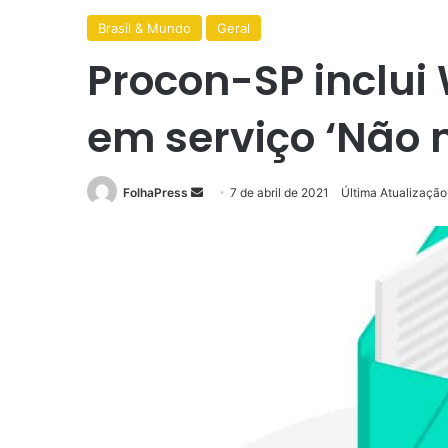
Brasil & Mundo
Geral
Procon-SP inclu
em serviço ‘Não 
Mande
FolhaPress
7 de abril de 2021
Última Atualização 
um
e-
mail