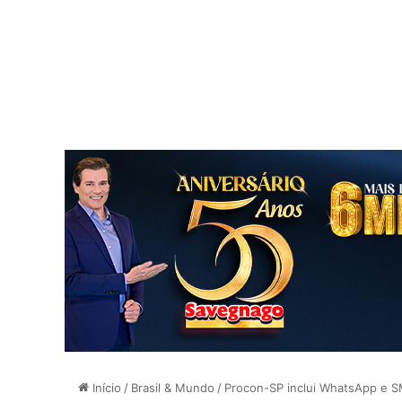
Início
/
Brasil & Mundo
/
Procon-SP inclui WhatsApp e S