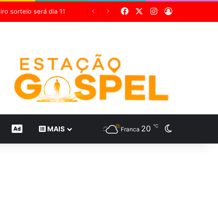
Facebook
X
Instagram
Entrar
Grupo Sabin destaca inovação científica em 24 estudos inéditos no maior congresso mundial de medicina diagnóstica
℃
20
Switch skin
CONTEÚDO DE MARCA
MAIS
Franca