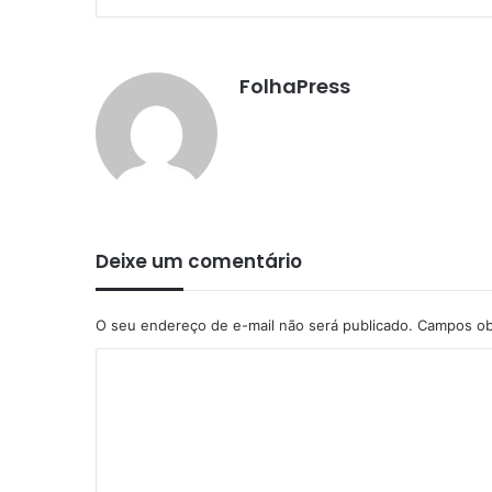
FolhaPress
Deixe um comentário
O seu endereço de e-mail não será publicado.
Campos ob
C
o
m
e