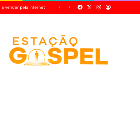
Facebook
X
Instagram
Entrar
Pneu estoura, casal cai de motocicleta e mulher fica gravemente ferida na Cândido Portinari, em Franca