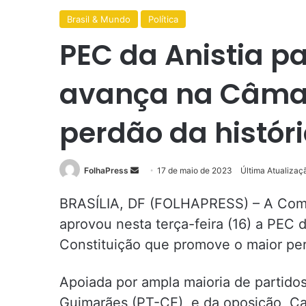
Brasil & Mundo
Política
PEC da Anistia p
avança na Câma
perdão da históri
Mande
FolhaPress
17 de maio de 2023
Última Atualizaç
um
BRASÍLIA, DF (FOLHAPRESS) – A Comi
e-
mail
aprovou nesta terça-feira (16) a PEC 
Constituição que promove o maior perdã
Apoiada por ampla maioria de partidos
Guimarães (PT-CE), e da oposição, Ca