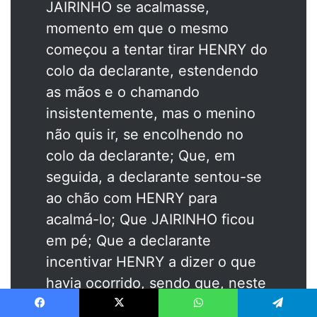
JAIRINHO se acalmasse,
momento em que o mesmo
começou a tentar tirar HENRY do
colo da declarante, estendendo
as mãos e o chamando
insistentemente, mas o menino
não quis ir, se encolhendo no
colo da declarante; Que, em
seguida, a declarante sentou-se
ao chão com HENRY para
acalmá-lo; Que JAIRINHO ficou
em pé; Que a declarante
incentivar HENRY a dizer o que
havia ocorrido, sendo que, neste
momento, na presença de
Facebook
X
WhatsApp
Telegram