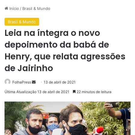
Início
/
Brasil & Mundo
Brasil & Mundo
Leia na íntegra o novo
depoimento da babá de
Henry, que relata agressões
de Jairinho
Mande
FolhaPress
13 de abril de 2021
um
Última Atualização 13 de abril de 2021
22 minutos de leitura
e-
mail