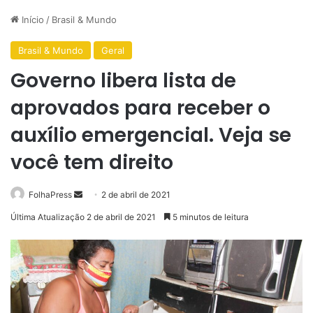
Início
/
Brasil & Mundo
Brasil & Mundo
Geral
Governo libera lista de
aprovados para receber o
auxílio emergencial. Veja se
você tem direito
Mande
FolhaPress
2 de abril de 2021
um
Última Atualização 2 de abril de 2021
5 minutos de leitura
e-
mail