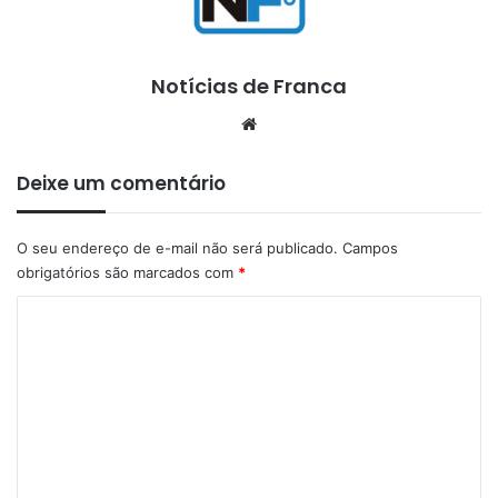
Notícias de Franca
Website
Deixe um comentário
O seu endereço de e-mail não será publicado.
Campos
obrigatórios são marcados com
*
C
o
m
e
n
t