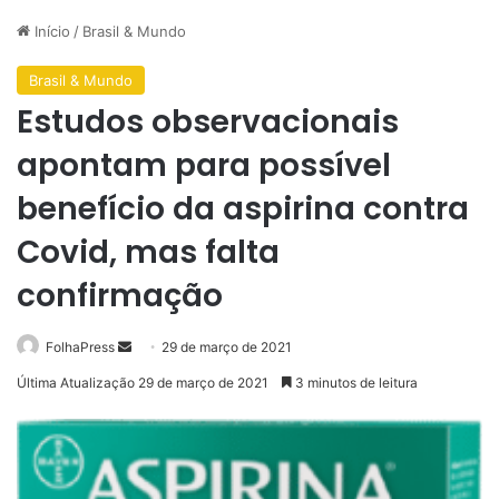
Início
/
Brasil & Mundo
Brasil & Mundo
Estudos observacionais
apontam para possível
benefício da aspirina contra
Covid, mas falta
confirmação
Mande
FolhaPress
29 de março de 2021
um
Última Atualização 29 de março de 2021
3 minutos de leitura
e-
mail