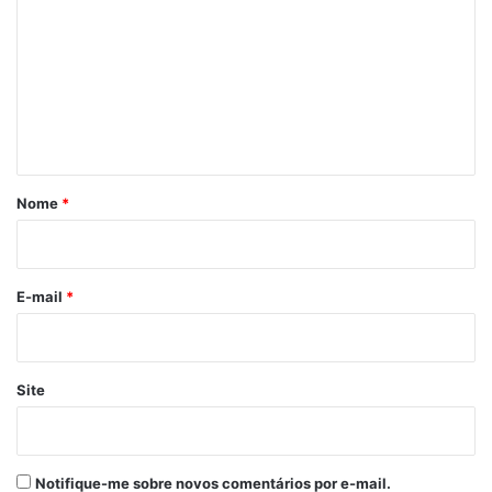
m
e
n
t
á
r
Nome
*
i
o
*
E-mail
*
Site
Notifique-me sobre novos comentários por e-mail.