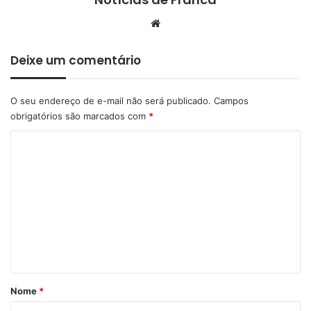
Website
Deixe um comentário
O seu endereço de e-mail não será publicado.
Campos
obrigatórios são marcados com
*
C
o
m
e
n
t
á
r
Nome
*
i