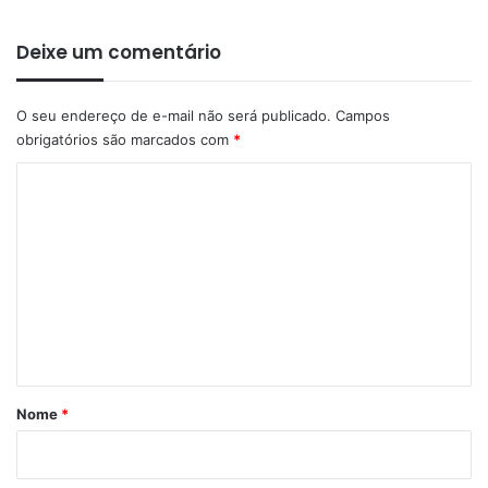
Deixe um comentário
O seu endereço de e-mail não será publicado.
Campos
obrigatórios são marcados com
*
C
o
m
e
n
t
á
r
Nome
*
i
o