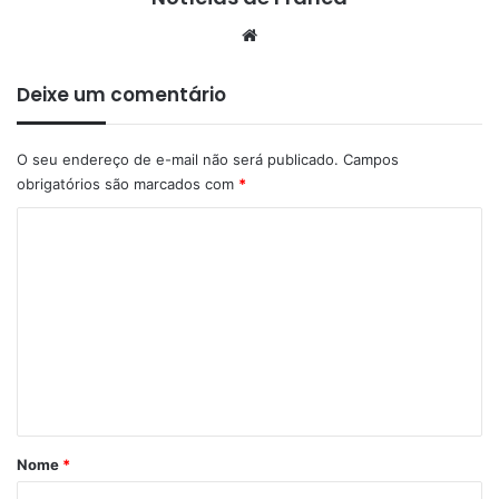
Website
Deixe um comentário
O seu endereço de e-mail não será publicado.
Campos
obrigatórios são marcados com
*
C
o
m
e
n
t
á
r
Nome
*
i