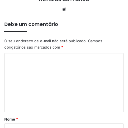
Website
Deixe um comentário
O seu endereço de e-mail não será publicado.
Campos
obrigatórios são marcados com
*
C
o
m
e
n
t
á
r
Nome
*
i