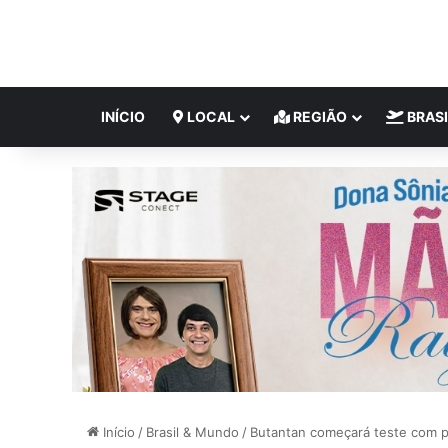
INÍCIO
LOCAL
REGIÃO
BRASI
Início
/
Brasil & Mundo
/
Butantan começará teste com p