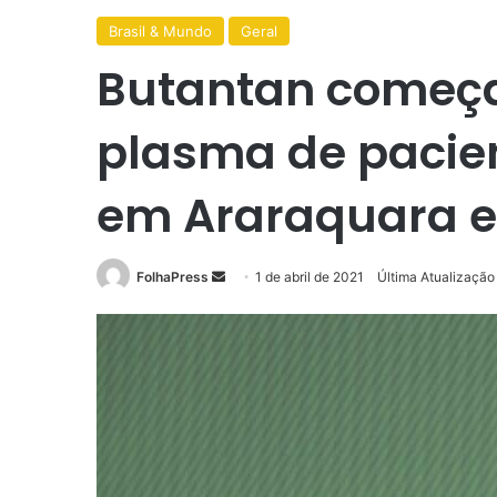
Brasil & Mundo
Geral
Butantan começa
plasma de pacien
em Araraquara e
Mande
FolhaPress
1 de abril de 2021
Última Atualização 
um
e-
mail