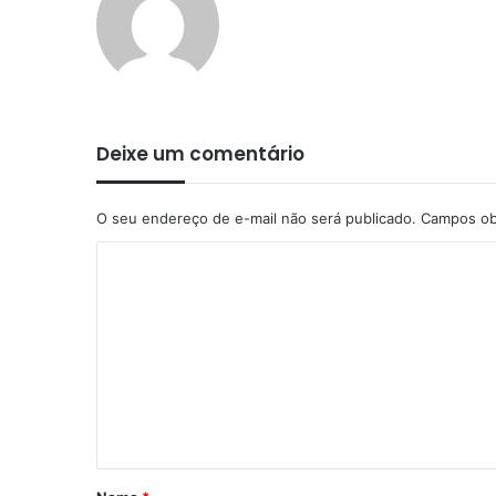
Deixe um comentário
O seu endereço de e-mail não será publicado.
Campos ob
C
o
m
e
n
t
á
r