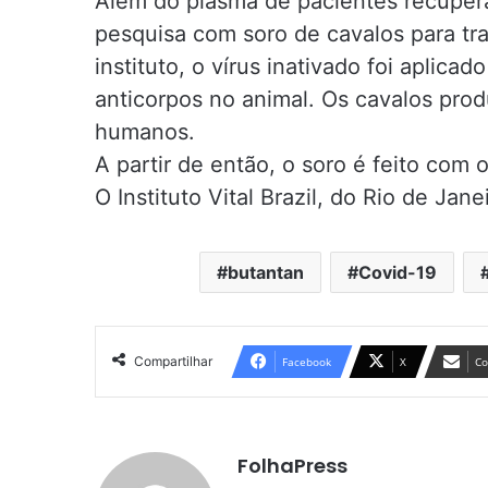
Além do plasma de pacientes recupe
pesquisa com soro de cavalos para t
instituto, o vírus inativado foi aplic
anticorpos no animal. Os cavalos pro
humanos.
A partir de então, o soro é feito com 
O Instituto Vital Brazil, do Rio de Ja
butantan
Covid-19
Compartilhar
Facebook
X
Co
FolhaPress