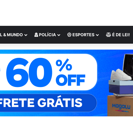
L & MUNDO
POLÍCIA
ESPORTES
É DE LEI!