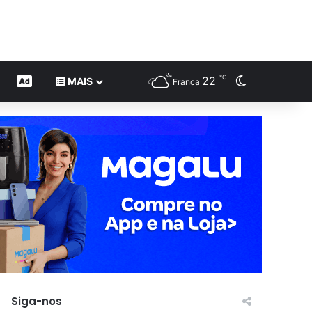
℃
22
Switch skin
CONTEÚDO DE MARCA
MAIS
Franca
Siga-nos