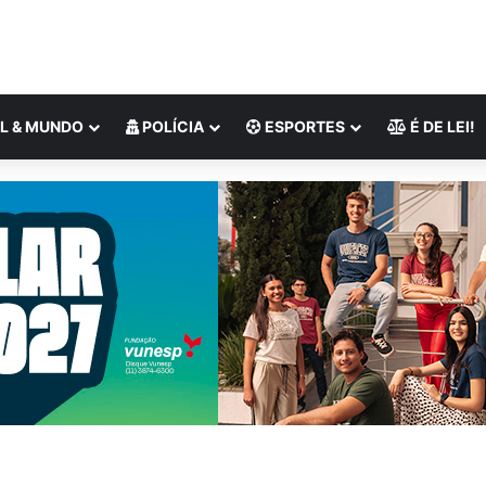
L & MUNDO
POLÍCIA
ESPORTES
É DE LEI!