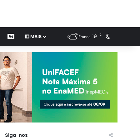
℃
19
Switch skin
CONTEÚDO DE MARCA
MAIS
Franca
Siga-nos