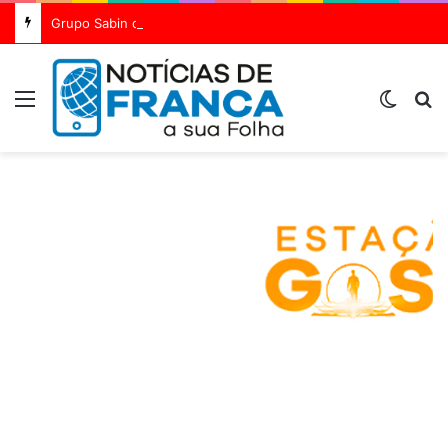
Grupo Sabin destaca inovação científica em 24 estudos inéditos no maior congresso mundial de medicina diagnóstica
Menu
Switch
Pr