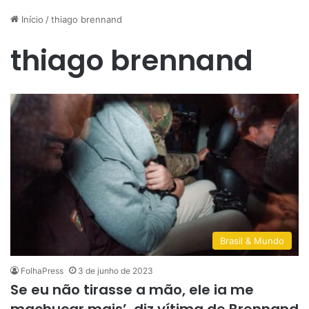
Início
/
thiago brennand
thiago brennand
Brasil & Mundo
FolhaPress
3 de junho de 2023
Se eu não tirasse a mão, ele ia me
machucar mais’, diz vítima de Brennand