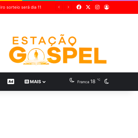
Facebook
X
Instagram
Entrar
Grupo Sabin destaca inovação científica em 24 estudos inéditos no maior congresso mundial de medicina diagnóstica
℃
18
Switch skin
CONTEÚDO DE MARCA
MAIS
Franca