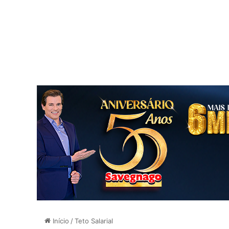
Início
/
Teto Salarial