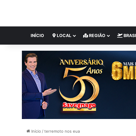
INÍCIO
LOCAL
REGIÃO
BRASI
Início
/
terremoto nos eua