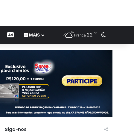
℃
22
Switch skin
CONTEÚDO DE MARCA
MAIS
Franca
Siga-nos