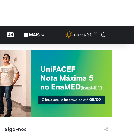
℃
30
Switch skin
CONTEÚDO DE MARCA
MAIS
Franca
Siga-nos