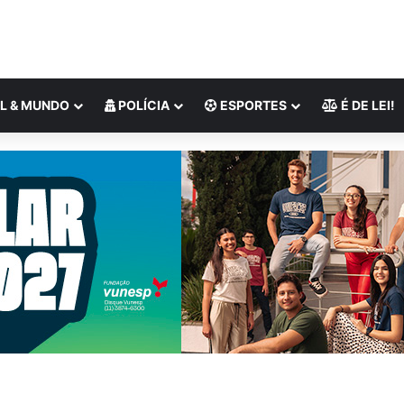
L & MUNDO
POLÍCIA
ESPORTES
É DE LEI!