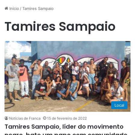
Início
/
Tamires Sampaio
Tamires Sampaio
Local
Notícias de Franca
15 de fevereiro de 2022
Tamires Sampaio, líder do movimento
negro, bate um papo com comunidade