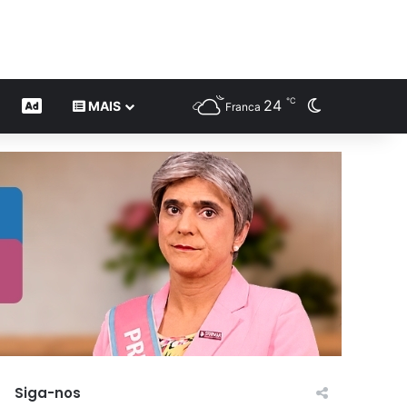
℃
24
Switch skin
CONTEÚDO DE MARCA
MAIS
Franca
Siga-nos