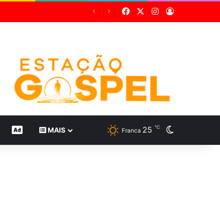
Facebook
X
Instagram
Entrar
real
℃
25
Switch skin
CONTEÚDO DE MARCA
MAIS
Franca