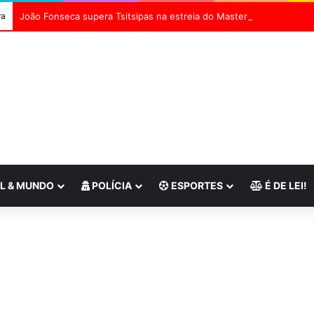
ra
João Fonseca supera Tsitsipas na estreia do Masters 1000 de Mont
L & MUNDO
POLÍCIA
ESPORTES
É DE LEI!