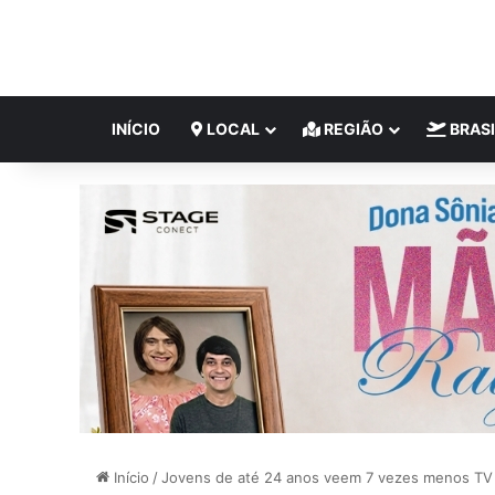
INÍCIO
LOCAL
REGIÃO
BRASI
Início
/
Jovens de até 24 anos veem 7 vezes menos TV 