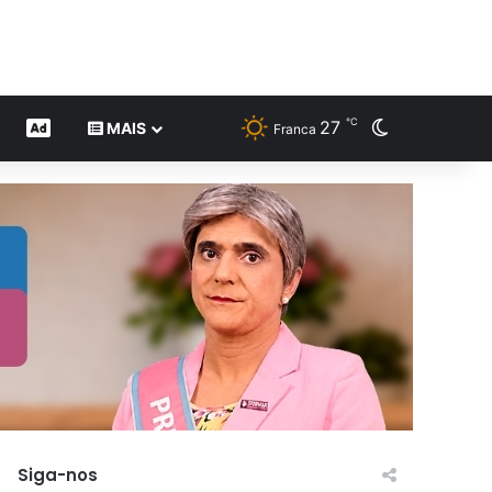
℃
27
Switch skin
CONTEÚDO DE MARCA
MAIS
Franca
Siga-nos