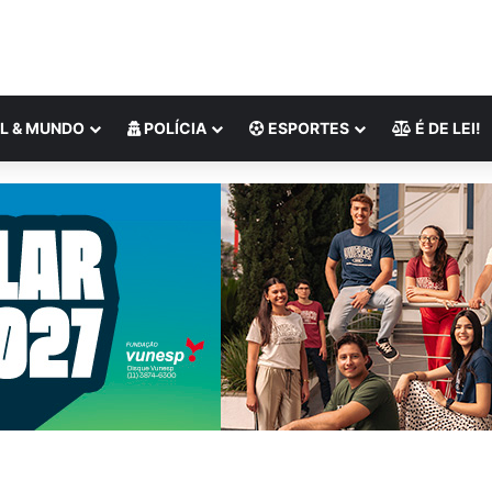
L & MUNDO
POLÍCIA
ESPORTES
É DE LEI!