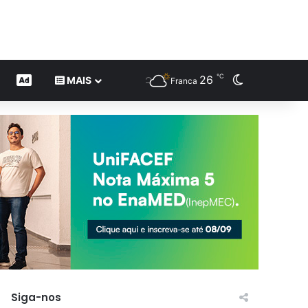
℃
26
Switch skin
CONTEÚDO DE MARCA
MAIS
Franca
Siga-nos