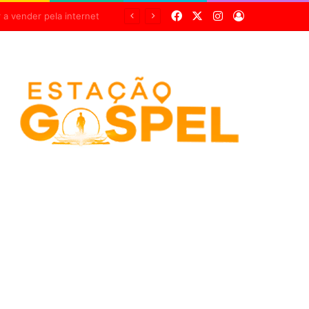
Facebook
X
Instagram
Entrar
Pneu estoura, casal cai de motocicleta e mulher fica gravemente ferida na Cândido Portinari, em Franca