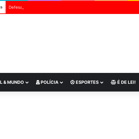
ra
Defesa Civil do Rio envia alerta severo para ventos fortes
L & MUNDO
POLÍCIA
ESPORTES
É DE LEI!