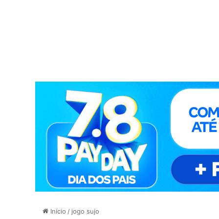
Início
/
jogo sujo