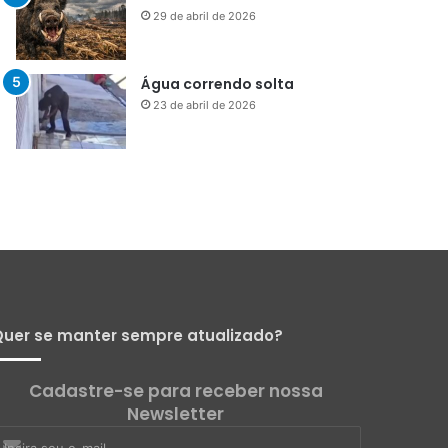
Menos que silêncio
1 de maio de 2026
Já vou ali
29 de abril de 2026
Água correndo solta
23 de abril de 2026
uer se manter sempre atualizado?