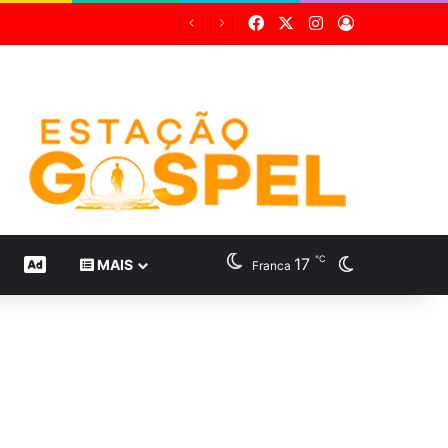
Facebook
X
Instagram
Entrar
℃
17
Switch skin
CONTEÚDO DE MARCA
MAIS
Franca