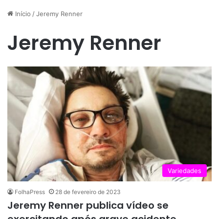
Início
/
Jeremy Renner
Jeremy Renner
Variedades
FolhaPress
28 de fevereiro de 2023
Jeremy Renner publica vídeo se
exercitando após grave acidente