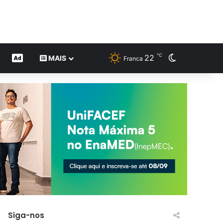
℃
22
Switch skin
CONTEÚDO DE MARCA
MAIS
Franca
Siga-nos