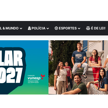
L & MUNDO
POLÍCIA
ESPORTES
É DE LEI!