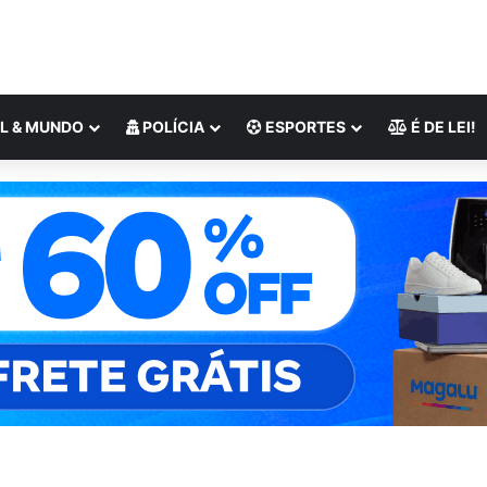
L & MUNDO
POLÍCIA
ESPORTES
É DE LEI!