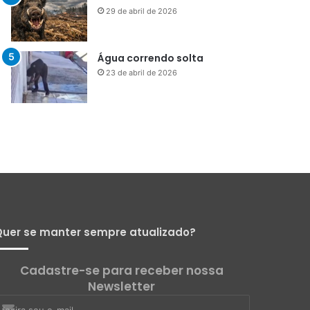
Menos que silêncio
1 de maio de 2026
Já vou ali
29 de abril de 2026
Água correndo solta
23 de abril de 2026
uer se manter sempre atualizado?