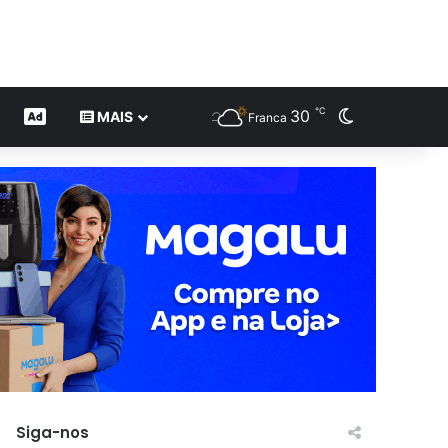
℃
30
Switch skin
CONTEÚDO DE MARCA
MAIS
Franca
Siga-nos