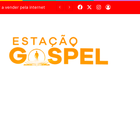
Facebook
X
Instagram
Entrar
Pneu estoura, casal cai de motocicleta e mulher fica gravemente ferida na Cândido Portinari, em Franca