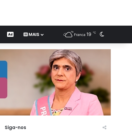
℃
19
Switch skin
CONTEÚDO DE MARCA
MAIS
Franca
Siga-nos