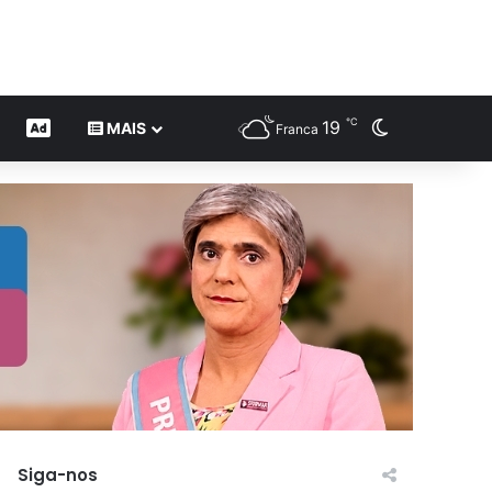
℃
19
Switch skin
CONTEÚDO DE MARCA
MAIS
Franca
Siga-nos