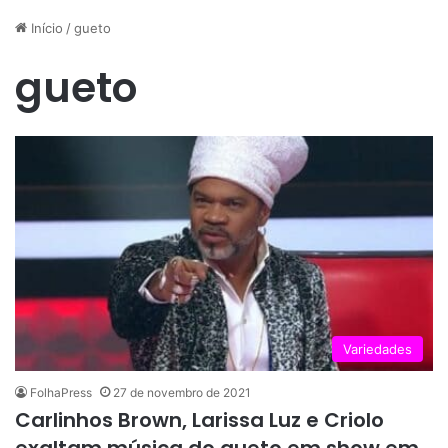
Início
/
gueto
gueto
Variedades
FolhaPress
27 de novembro de 2021
Carlinhos Brown, Larissa Luz e Criolo
exaltam música do gueto em show em