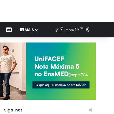
℃
19
Switch skin
CONTEÚDO DE MARCA
MAIS
Franca
Siga-nos