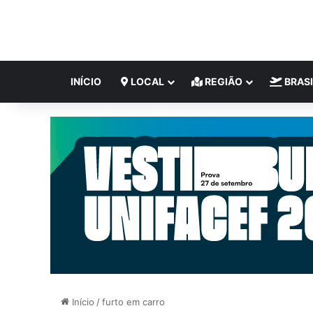
INÍCIO
LOCAL
REGIÃO
BRASI
Início
/
furto em carro