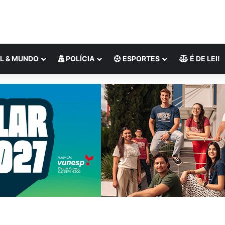
L & MUNDO
POLÍCIA
ESPORTES
É DE LEI!