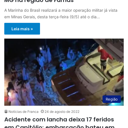
A Marinha do Brasil realizará a maior operação militar já vista
em Minas Gerais, desta terça-feira (9/5) até o dia…
Leia mais »
Região
Notícias de Franca
24 de agosto de 2022
Acidente com lancha deixa 17 feridos
em Capitólio; embarcação bateu em