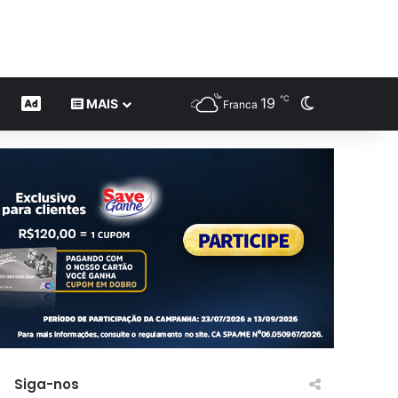
℃
19
Switch skin
CONTEÚDO DE MARCA
MAIS
Franca
Siga-nos