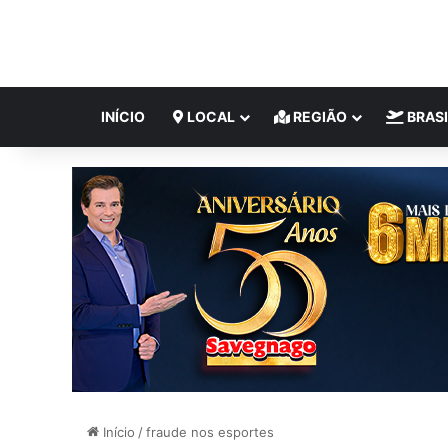
INÍCIO
LOCAL
REGIÃO
BRASI
Início
/
fraude nos esportes