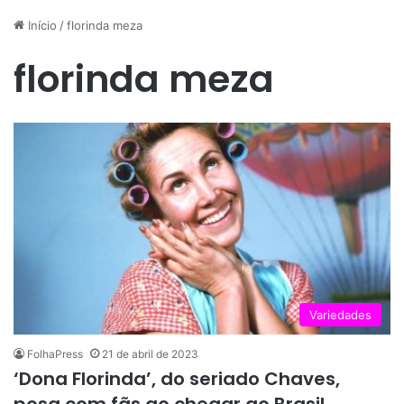
Início
/
florinda meza
florinda meza
Variedades
FolhaPress
21 de abril de 2023
‘Dona Florinda’, do seriado Chaves,
posa com fãs ao chegar ao Brasil