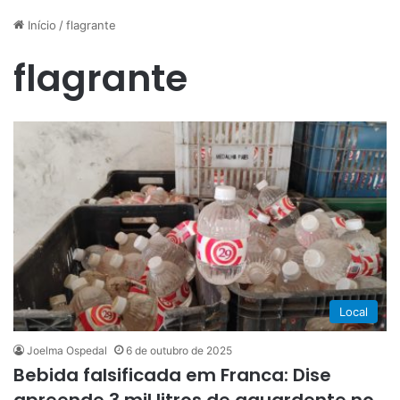
Início
/
flagrante
flagrante
Local
Joelma Ospedal
6 de outubro de 2025
Bebida falsificada em Franca: Dise
apreende 3 mil litros de aguardente no