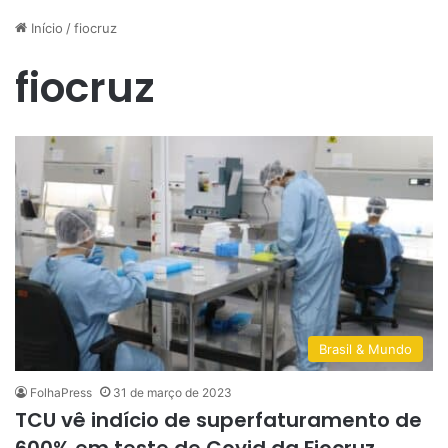
Início
/
fiocruz
fiocruz
Brasil & Mundo
FolhaPress
31 de março de 2023
TCU vê indício de superfaturamento de
600% em teste de Covid da Fiocruz