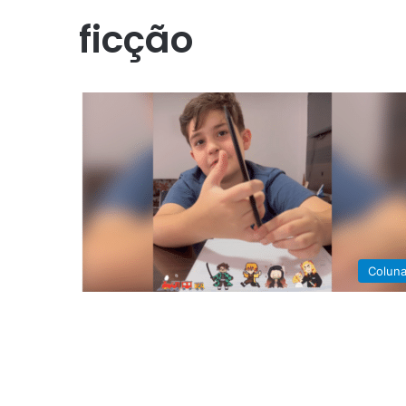
ficção
Colun