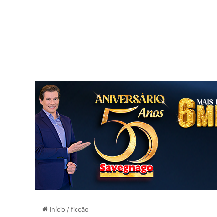
Início
/
ficção