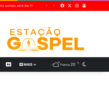
Facebook
X
Instagram
Entrar
Grupo Sabin destaca inovação científica em 24 estudos inéditos no maior congresso mundial de medicina diagnóstica
℃
20
Switch skin
CONTEÚDO DE MARCA
MAIS
Franca