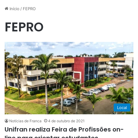
Início
/
FEPRO
FEPRO
Local
Notícias de Franca
4 de outubro de 2021
Unifran realiza Feira de Profissões on-
line para orientar estudantes