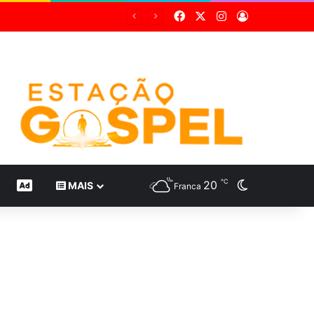
Facebook
X
Instagram
Entrar
Grupo Sabin destaca inovação científica em 24 estudos inéditos no maior congresso mundial de medicina diagnóstica
℃
20
Switch skin
CONTEÚDO DE MARCA
MAIS
Franca