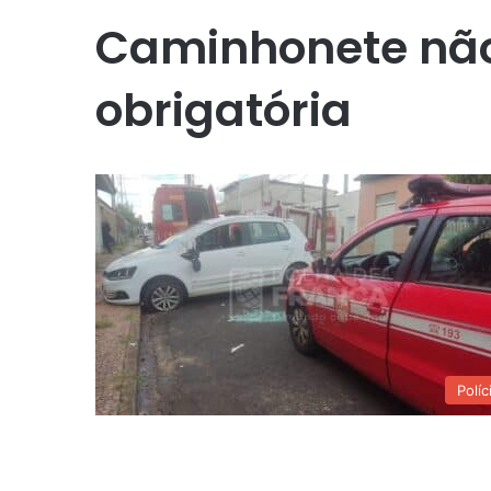
Caminhonete não
obrigatória
Políc