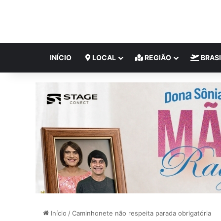
INÍCIO
LOCAL
REGIÃO
BRASI
Início
/
Caminhonete não respeita parada obrigatória