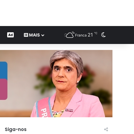
℃
21
Switch skin
CONTEÚDO DE MARCA
MAIS
Franca
Siga-nos